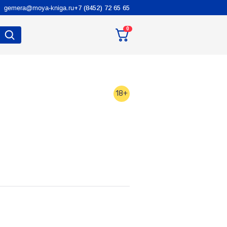
gemera@moya-kniga.ru
+7 (8452) 72 65 65
0
18+