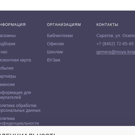
НФОРМАЦИЯ
ОРГАНИЗАЦИЯМ
КОНТАКТЫ
агазины
Библиотекам
Саратов, ул. Осипо
одборки
Офисам
+7 (8452) 72-65-65
 нас
Школам
gemera@moya-knig
исконтная карта
ВУЗам
обытия
артнёры
акансии
нформация для
окупателей
олитика обработки
ерсональных данных
олитика
онфиденциальности