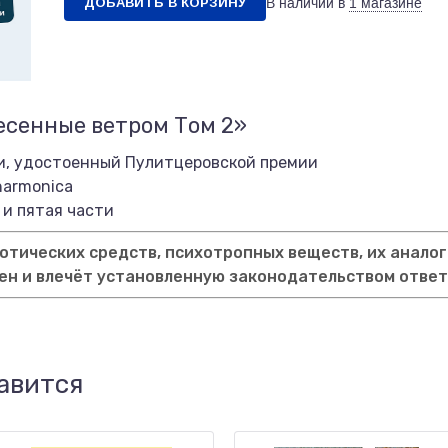
ДОБАВИТЬ В КОРЗИНУ
В наличии в
1 магазине
есенные ветром Том 2»
ти, удостоенный Пулитцеровской премии
harmonica
 и пятая части
тических средств, психотропных веществ, их аналог
ен и влечёт установленную законодательством отве
авится