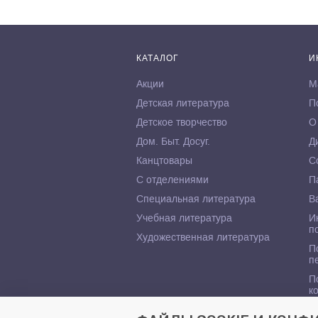
КАТАЛОГ
И
Акции
М
Детская литература
П
Детское творчество
О
Дом. Быт. Досуг.
Д
Канцтовары
С
С отделениями
П
Специальная литература
В
Учебная литература
И
п
Художественная литература
П
п
П
к