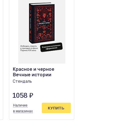
Красное и черное
Страсть
Вечные истории
Мопассан Г. де
Стендаль
1058
₽
258
₽
Наличие
Наличие
КУПИТЬ
КУПИ
в магазинах
в магазинах