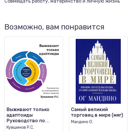
Совмещать работу, материнство и личную жизнь
Возможно, вам понравится
Выживают только
Самый великий
адаптоиды
торговец в мире (мяг)
Руководство по
Мандино О.
перепрошивке
Кувшинов Р.С.
бизнес-моделей