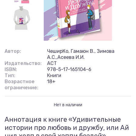
Автор:
ЧеширКо, Гамаюн В., Зимова
А.С.,Асеева И.И.
Издательство:
АСТ
ISBN:
978-5-17-165104-6
Тип:
Книги
Возрастное
18+
ограничение:
Нет в наличии
Аннотация к книге «Удивительные
истории про любовь и дружбу, или Ай
нид хелп в свой хэппи бездей»