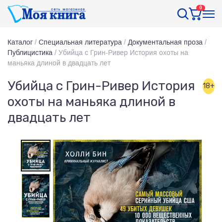
0
Каталог
/
Специальная литература
/
Документальная проза
/
Публицистика
/
Убийца с Грин-Ривер История охоты на
маньяка длиной в двадцать лет
Убийца с Грин-Ривер История
18+
охоты на маньяка длиной в
двадцать лет