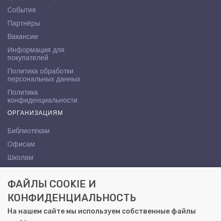
События
Партнёры
Вакансии
Информация для
покупателей
Политика обработки
персональных данных
Политика
конфиденциальности
ОРГАНИЗАЦИЯМ
Библиотекам
Офисам
Школам
ВУЗам
ФАЙЛЫ COOKIE И
КОНТАКТЫ
КОНФИДЕНЦИАЛЬНОСТЬ
Саратов, ул. Осипова, 10А
На нашем сайте мы используем собственные файлы
+7 (8452) 72-65-65