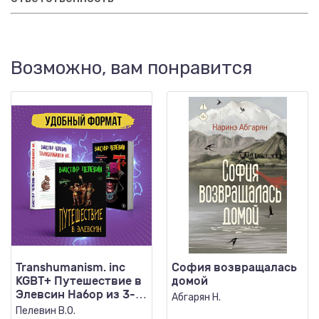
Возможно, вам понравится
Transhumanism. inc
София возвращалась
KGBT+ Путешествие в
домой
Элевсин Набор из 3-х
Абгарян Н.
книг
Пелевин В.О.