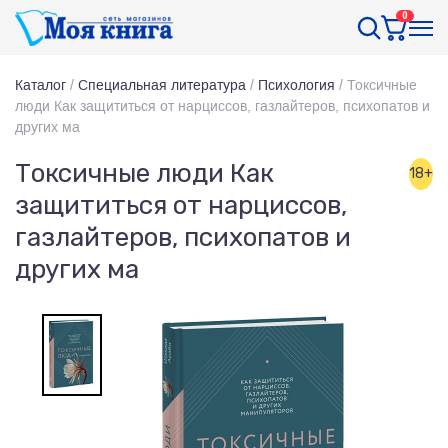
0
Каталог
/
Специальная литература
/
Психология
/
Токсичные
люди Как защититься от нарциссов, газлайтеров, психопатов и
других ма
Токсичные люди Как
18+
защититься от нарциссов,
газлайтеров, психопатов и
других ма