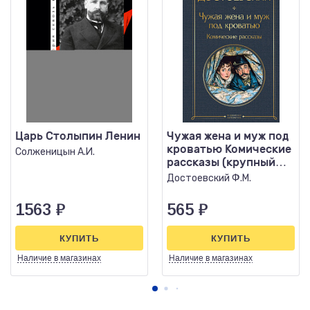
Царь Столыпин Ленин
Чужая жена и муж под
кроватью Комические
Солженицын А.И.
рассказы (крупный
шрифт)
Достоевский Ф.М.
1563
₽
565
₽
КУПИТЬ
КУПИТЬ
Наличие
в магазинах
Наличие
в магазинах