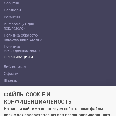
События
Партнёры
Вакансии
Информация для
покупателей
Политика обработки
персональных данных
Политика
конфиденциальности
ОРГАНИЗАЦИЯМ
Библиотекам
Офисам
Школам
ВУЗам
ФАЙЛЫ COOKIE И
КОНТАКТЫ
КОНФИДЕНЦИАЛЬНОСТЬ
Саратов, ул. Осипова, 10А
На нашем сайте мы используем собственные файлы
+7 (8452) 72-65-65
cookie для предоставления вам персонализированного