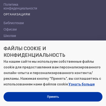
Политика
конфиденциальности
ОРГАНИЗАЦИЯМ
Библиотекам
Офисам
Школам
ВУЗам
ФАЙЛЫ COOKIE И
КОНТАКТЫ
КОНФИДЕНЦИАЛЬНОСТЬ
Саратов, ул. Осипова, 10А
На нашем сайте мы используем собственные файлы
+7 (8452) 72-65-65
cookie для предоставления вам персонализированного
gemera@moya-kniga.ru
онлайн-опыта и персонализированного контента/
рекламы. Нажимая кнопку "Принять", вы соглашаетесь с
использованием нами файлов cookie
Узнать больше
© 2000–2026, ООО «Гемера-Плюс»
Моя книга | Сеть книжных магазинов в Саратове
Принять