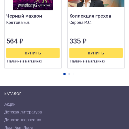
Черный махаон
Коллекция грехов
Кретова Е.В.
Серова М.С.
564
₽
335
₽
КУПИТЬ
КУПИТЬ
Наличие
в магазинах
Наличие
в магазинах
КАТАЛОГ
Акции
Детская литература
Детское творчество
Дом. Быт. Досуг.