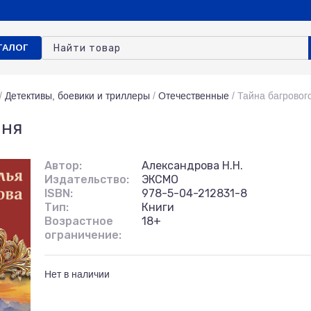
ТАЛОГ
/
Детективы, боевики и триллеры
/
Отечественные
/
Тайна багровог
мня
Автор:
Александрова Н.Н.
Издательство:
ЭКСМО
ISBN:
978-5-04-212831-8
Тип:
Книги
Возрастное
18+
ограничение:
Нет в наличии