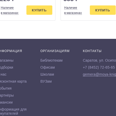
Наличие
Наличие
КУПИТЬ
КУПИТЬ
в магазинах
в магазинах
НФОРМАЦИЯ
ОРГАНИЗАЦИЯМ
КОНТАКТЫ
агазины
Библиотекам
Саратов, ул. Осипо
одборки
Офисам
+7 (8452) 72-65-65
 нас
Школам
gemera@moya-knig
исконтная карта
ВУЗам
обытия
артнёры
акансии
нформация для
окупателей