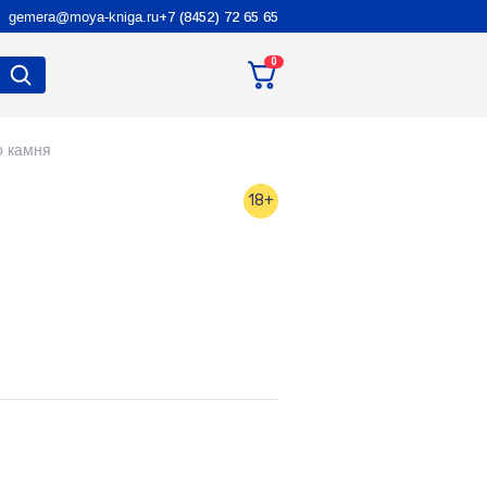
gemera@moya-kniga.ru
+7 (8452) 72 65 65
0
о камня
18+