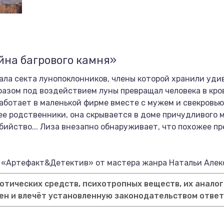
йна багрового камня»
ла секта лунопоклонников, члены которой хранили уди
разом под воздействием луны превращал человека в кро
аботает в маленькой фирме вместе с мужем и свекровью
ее родственники, она скрывается в доме причудливого 
бийство... Лиза внезапно обнаруживает, что похожее п
«Артефакт&Детектив» от мастера жанра Натальи Алек
тических средств, психотропных веществ, их аналог
ен и влечёт установленную законодательством отве