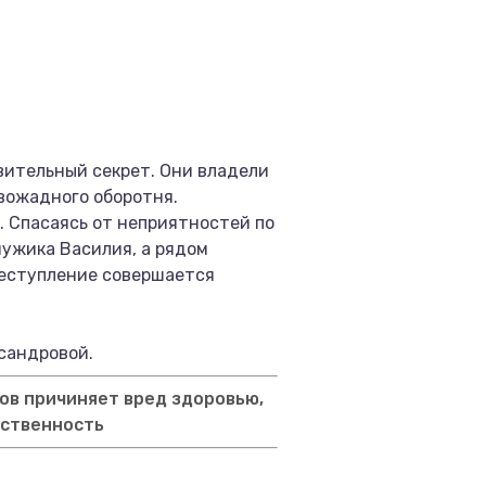
вительный секрет. Они владели
вожадного оборотня.
. Спасаясь от неприятностей по
мужика Василия, а рядом
реступление совершается
сандровой.
ов причиняет вред здоровью,
тственность