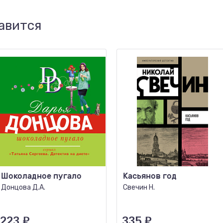
авится
Шоколадное пугало
Касьянов год
Донцова Д.А.
Свечин Н.
223
₽
335
₽