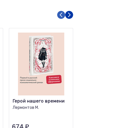
Герой нашего времени
Сломанная тень
Лермонтов М.
Введенский В.В.
674
₽
389
₽