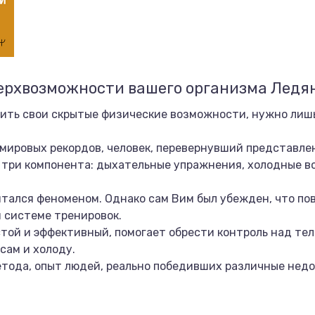
ерхвозможности вашего организма Ледяно
ить свои скрытые физические возможности, нужно лишь
 мировых рекордов, человек, перевернувший представл
го три компонента: дыхательные упражнения, холодные 
итался феноменом. Однако сам Вим был убежден, что по
й системе тренировок.
той и эффективный, помогает обрести контроль над тел
сам и холоду.
етода, опыт людей, реально победивших различные недо