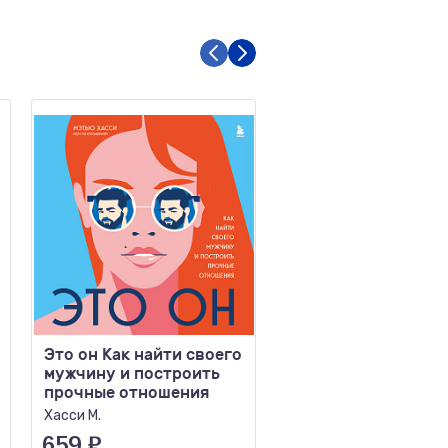
Это он Как найти своего
Умные женщины зн
мужчину и построить
когда сказать "нет"
прочные отношения
Искусство отказа, 
как оставаться..
Хасси М.
Леман К.
659
₽
366
₽