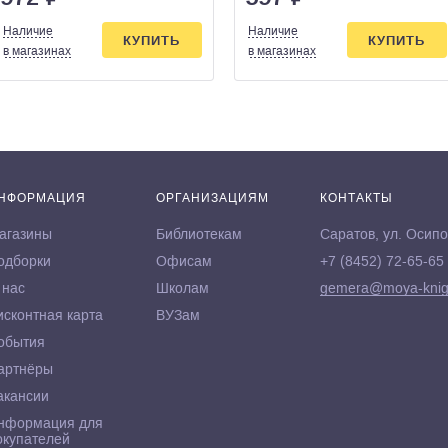
Наличие
Наличие
КУПИТЬ
КУПИТЬ
в магазинах
в магазинах
НФОРМАЦИЯ
ОРГАНИЗАЦИЯМ
КОНТАКТЫ
агазины
Библиотекам
Саратов, ул. Осипо
одборки
Офисам
+7 (8452) 72-65-65
 нас
Школам
gemera@moya-knig
исконтная карта
ВУЗам
обытия
артнёры
акансии
нформация для
окупателей