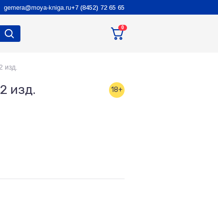
gemera@moya-kniga.ru
+7 (8452) 72 65 65
0
 изд.
2 изд.
18+