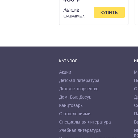
Наличие
КУПИТЬ
в магазинах
КАТАЛОГ
И
Акции
М
Детская литература
П
Детское творчество
О
Дом. Быт. Досуг.
Д
Канцтовары
С
С отделениями
П
Специальная литература
В
Учебная литература
И
п