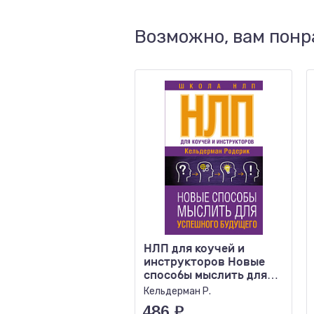
Возможно, вам понр
НЛП для коучей и
инструкторов Новые
способы мыслить для
успешного будущего
Кельдерман Р.
486
₽