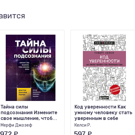
авится
Тайна силы
Код уверенности Как
подсознания Измените
умному человеку стать
свое мышление, чтобы
уверенным в себе
изменить жизнь
Мерфи Джозеф
Келси Р.
972
₽
597
₽