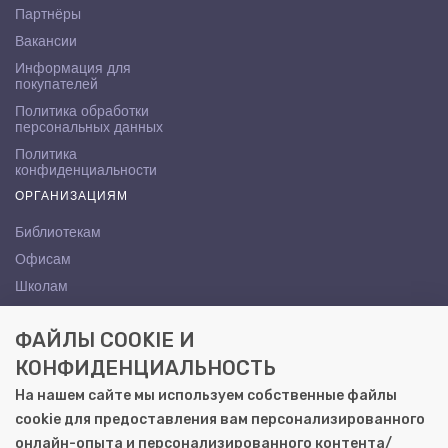
Партнёры
Вакансии
Информация для
покупателей
Политика обработки
персональных данных
Политика
конфиденциальности
ОРГАНИЗАЦИЯМ
Библиотекам
Офисам
Школам
ВУЗам
ФАЙЛЫ COOKIE И
КОНТАКТЫ
КОНФИДЕНЦИАЛЬНОСТЬ
Саратов, ул. Осипова, 10А
На нашем сайте мы используем собственные файлы
+7 (8452) 72-65-65
cookie для предоставления вам персонализированного
gemera@moya-kniga.ru
онлайн-опыта и персонализированного контента/