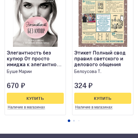
Элегантность без
Этикет Полный свод
купюр От просто
правил светского и
имиджа к элегантному
делового общения
личному бренду
Буше Марии
Белоусова Т.
670
₽
324
₽
КУПИТЬ
КУПИТЬ
Наличие
в магазинах
Наличие
в магазинах