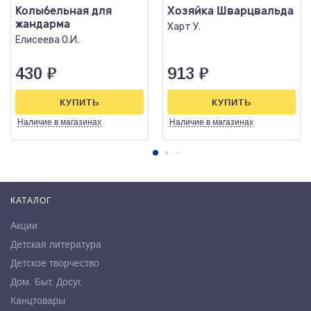
Колыбельная для
Хозяйка Шварцвальда
жандарма
Харт У.
Елисеева О.И.
430
₽
913
₽
КУПИТЬ
КУПИТЬ
Наличие
в магазинах
Наличие
в магазинах
КАТАЛОГ
Акции
Детская литература
Детское творчество
Дом. Быт. Досуг.
Канцтовары