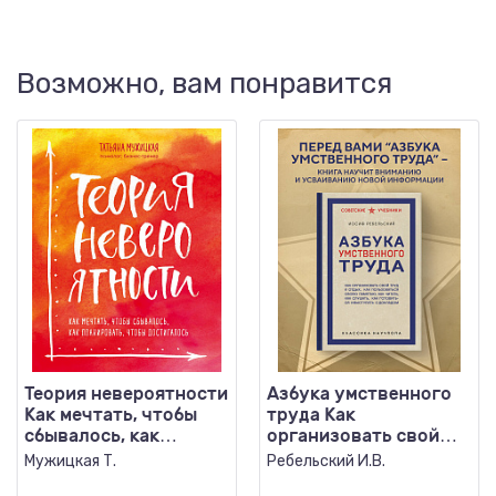
Возможно, вам понравится
Теория невероятности
Азбука умственного
Как мечтать, чтобы
труда Как
сбывалось, как
организовать свой
планировать...
труд и отдых, как
Мужицкая Т.
Ребельский И.В.
пользоваться с