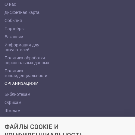
О нас
Дисконтная карта
События
Партнёры
Вакансии
Информация для
покупателей
Политика обработки
персональных данных
Политика
конфиденциальности
ОРГАНИЗАЦИЯМ
Библиотекам
Офисам
Школам
ВУЗам
ФАЙЛЫ COOKIE И
КОНТАКТЫ