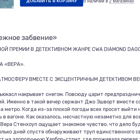
ДОБАВИТЬ В КОРЗИНУ
В наличии в
2 магазинах
ежное забвение»
ОЙ ПРЕМИИ В ДЕТЕКТИВНОМ ЖАНРЕ CWA DIAMOND DAGG
А «ВЕРА».
ТМОСФЕРУ ВМЕСТЕ С ЭКСЦЕНТРИЧНЫМ ДЕТЕКТИВОМ ВЕ
Ньюкасл накрывает снегом. Повсюду царит предпраздни
й. Именно в такой вечер сержант Джо Эшворт вместе с
 метро. Когда из-за плохой погоды всех просят выйти н
 в вагоне. Как оказалось, несчастную незаметно для вс
 Вера Стенхоуп ощущает знакомое чувство, что дело б
олько дней спустя обнаруживают труп единственного с
т на злополучную Харбор-стрит, где проживала первая 