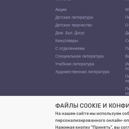
Акции
М
Детская литература
П
Детское творчество
О
Дом. Быт. Досуг.
Д
Канцтовары
С
С отделениями
П
Специальная литература
В
Учебная литература
И
п
Художественная литература
П
п
П
к
ФАЙЛЫ COOKIE И КОН
На нашем сайте мы используем со
персонализированного онлайн-оп
© 2000–2026, ООО «Гемера-Плюс»
Нажимая кнопку "Принять", вы со