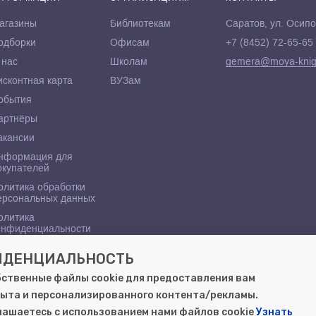
агазины
Библиотекам
Саратов, ул. Осипо
одборки
Офисам
+7 (8452) 72-65-65
 нас
Школам
gemera@moya-knig
исконтная карта
ВУЗам
обытия
артнёры
акансии
нформация для
окупателей
олитика обработки
ерсональных данных
олитика
онфиденциальности
ФИДЕНЦИАЛЬНОСТЬ
бственные файлы cookie для предоставления вам
ыта и персонализированного контента/рекламы.
глашаетесь с использованием нами файлов cookie
Узнать