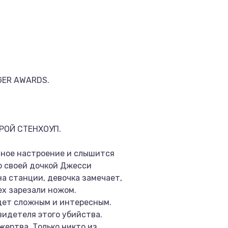
ER AWARDS.
РОЙ СТЕНХОУП.
чное настроение и слышится
о своей дочкой Джесси
а станции, девочка замечает,
ех зарезали ножом.
удет сложным и интересным.
видетеля этого убийства.
жертва. Только никто из