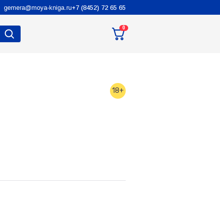
gemera@moya-kniga.ru
+7 (8452) 72 65 65
0
18+