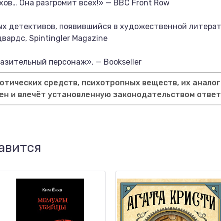
хов… Она разгромит всех!» — BBC Front Row
х детективов, появившийся в художественной литерату
ардс, Spintingler Magazine
азительный персонаж». — Bookseller
тических средств, психотропных веществ, их аналог
ен и влечёт установленную законодательством отве
авится