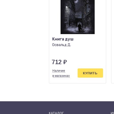
Книга душ
Освальд Д.
712
₽
Наличие
КУПИТЬ
в магазинах
КАТАЛОГ
И