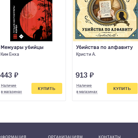
Мемуары убийцы
Убийства по алфавиту
Ким Ёнха
Кристи А.
443
₽
913
₽
Наличие
Наличие
КУПИТЬ
КУПИТЬ
в магазинах
в магазинах
НФОРМАЦИЯ
ОРГАНИЗАЦИЯМ
КОНТАКТЫ