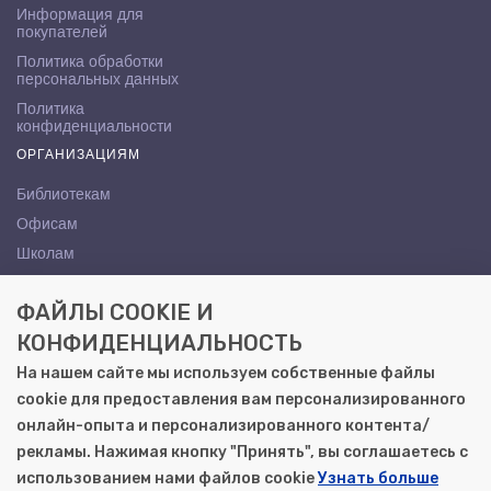
Информация для
покупателей
Политика обработки
персональных данных
Политика
конфиденциальности
ОРГАНИЗАЦИЯМ
Библиотекам
Офисам
Школам
ВУЗам
ФАЙЛЫ COOKIE И
КОНТАКТЫ
КОНФИДЕНЦИАЛЬНОСТЬ
Саратов, ул. Осипова, 10А
На нашем сайте мы используем собственные файлы
+7 (8452) 72-65-65
cookie для предоставления вам персонализированного
gemera@moya-kniga.ru
онлайн-опыта и персонализированного контента/
рекламы. Нажимая кнопку "Принять", вы соглашаетесь с
использованием нами файлов cookie
Узнать больше