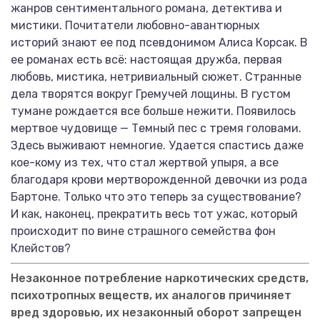
жанров сентиментального романа, детектива и
мистики. Почитатели любовно-авантюрных
историй знают ее под псевдонимом Алиса Корсак. В
ее романах есть всё: настоящая дружба, первая
любовь, мистика, нетривиальный сюжет. Странные
дела творятся вокруг Гремучей лощины. В густом
тумане рождается все больше нежити. Появилось
мертвое чудовище — Темный пес с тремя головами.
Здесь выживают немногие. Удается спастись даже
кое-кому из тех, что стал жертвой упыря, а все
благодаря крови мертворожденной девочки из рода
Бартоне. Только что это теперь за существование?
И как, наконец, прекратить весь тот ужас, который
происходит по вине страшного семейства фон
Клейстов?
Незаконное потребление наркотических средств,
психотропных веществ, их аналогов причиняет
вред здоровью, их незаконный оборот запрещен