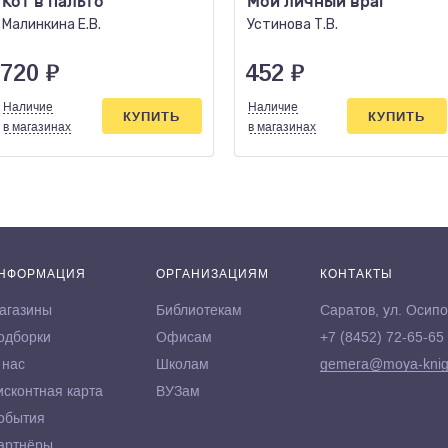
Кот в пальто
Мой личный враг
Малинкина Е.В.
Устинова Т.В.
720
₽
452
₽
Наличие
Наличие
КУПИТЬ
КУПИТЬ
в магазинах
в магазинах
НФОРМАЦИЯ
ОРГАНИЗАЦИЯМ
КОНТАКТЫ
агазины
Библиотекам
Саратов, ул. Осипо
одборки
Офисам
+7 (8452) 72-65-65
 нас
Школам
gemera@moya-knig
исконтная карта
ВУЗам
обытия
артнёры