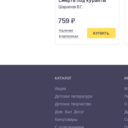
Смерть под куранты
Шарапов В.Г.
759
₽
Наличие
КУПИТЬ
в магазинах
КАТАЛОГ
И
Акции
М
Детская литература
П
Детское творчество
О
Дом. Быт. Досуг.
Д
Канцтовары
С
С отделениями
П