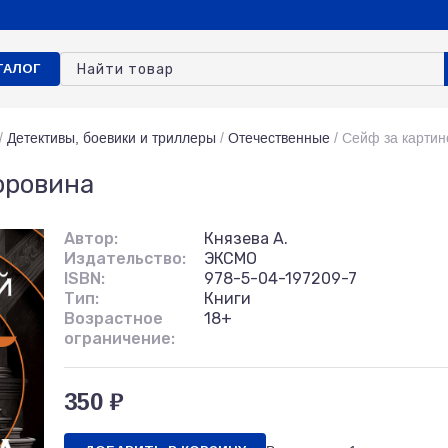
ТАЛОГ
/
Детективы, боевики и триллеры
/
Отечественные
/
Сейф за картин
оровина
Автор:
Князева А.
Издательство:
ЭКСМО
ISBN:
978-5-04-197209-7
Тип:
Книги
Возрастное
18+
ограничение:
350 ₽