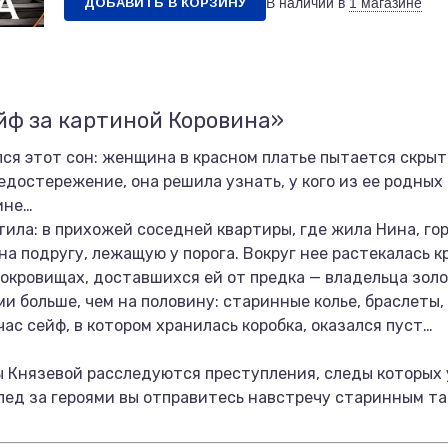
ДОБАВИТЬ В КОРЗИНУ
В наличии в
1 магазине
йф за картиной Коровина»
ся этот сон: женщина в красном платье пытается скрыть
едостережение, она решила узнать, у кого из ее родных 
ине…
ила: в прихожей соседней квартиры, где жила Нина, го
на подругу, лежащую у порога. Вокруг нее растекалась к
сокровищах, доставшихся ей от предка — владельца зол
и больше, чем на половину: старинные колье, браслеты
час сейф, в котором хранилась коробка, оказался пуст…
 Князевой расследуются преступления, следы которых 
Вслед за героями вы отправитесь навстречу старинным т