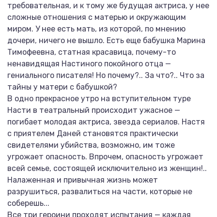
требовательная, и к тому же будущая актриса, у нее
сложные отношения с матерью и окружающим
миром. У нее есть мать, из которой, по мнению
дочери, ничего не вышло. Есть еще бабушка Марина
Тимофеевна, статная красавица, почему-то
ненавидящая Настиного покойного отца —
гениального писателя! Но почему?.. За что?.. Что за
тайны у матери с бабушкой?
В одно прекрасное утро на вступительном туре
Насти в театральный происходит ужасное —
погибает молодая актриса, звезда сериалов. Настя
с приятелем Даней становятся практически
свидетелями убийства, возможно, им тоже
угрожает опасность. Впрочем, опасность угрожает
всей семье, состоящей исключительно из женщин!..
Налаженная и привычная жизнь может
разрушиться, развалиться на части, которые не
соберешь...
Все три героини проходят испытания — каждая