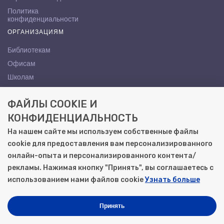
Политика
конфиденциальности
ОРГАНИЗАЦИЯМ
Библиотекам
Офисам
Школам
ВУЗам
ФАЙЛЫ COOKIE И
КОНТАКТЫ
КОНФИДЕНЦИАЛЬНОСТЬ
Саратов, ул. Осипова, 10А
На нашем сайте мы используем собственные файлы
+7 (8452) 72-65-65
cookie для предоставления вам персонализированного
gemera@moya-kniga.ru
онлайн-опыта и персонализированного контента/
рекламы. Нажимая кнопку "Принять", вы соглашаетесь с
использованием нами файлов cookie
Узнать больше
© 2000–2026, ООО «Гемера-Плюс»
Моя книга | Сеть книжных магазинов в Саратове
Принять