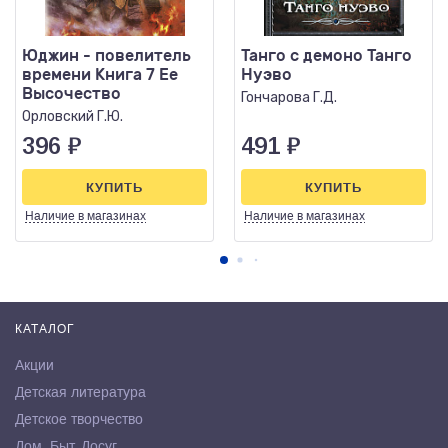
Юджин - повелитель
Танго с демоно Танго
времени Книга 7 Ее
Нуэво
Высочество
Гончарова Г.Д.
Орловский Г.Ю.
396
₽
491
₽
КУПИТЬ
КУПИТЬ
Наличие
в магазинах
Наличие
в магазинах
КАТАЛОГ
Акции
Детская литература
Детское творчество
Дом. Быт. Досуг.