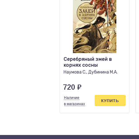
Серебряный змей в
корнях сосны
Наумова С., Дубинина М.А.
720
₽
Наличие
КУПИТЬ
в магазинах