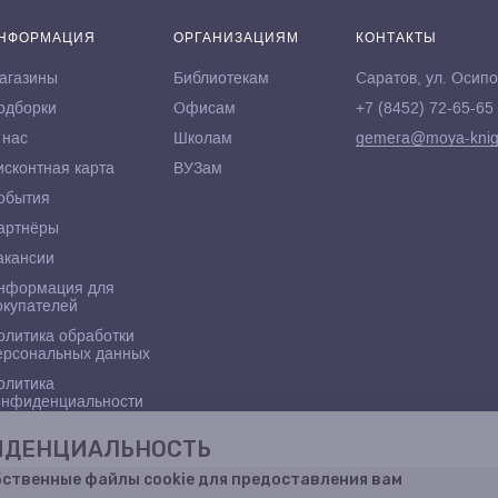
НФОРМАЦИЯ
ОРГАНИЗАЦИЯМ
КОНТАКТЫ
агазины
Библиотекам
Саратов, ул. Осипо
одборки
Офисам
+7 (8452) 72-65-65
 нас
Школам
gemera@moya-knig
исконтная карта
ВУЗам
обытия
артнёры
акансии
нформация для
окупателей
олитика обработки
ерсональных данных
олитика
онфиденциальности
ФИДЕНЦИАЛЬНОСТЬ
бственные файлы cookie для предоставления вам