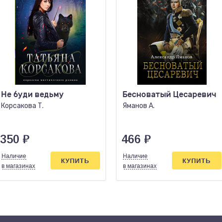
Не буди ведьму
Бесноватый Цесаревич
Корсакова Т.
Яманов А.
350
₽
466
₽
Наличие
Наличие
КУПИТЬ
КУПИТЬ
в магазинах
в магазинах