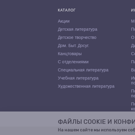
КАТАЛОГ
И
Акции
М
Детская литература
П
Детское творчество
О
Дом. Быт. Досуг.
Д
Канцтовары
С
С отделениями
П
Специальная литература
В
Учебная литература
И
п
Художественная литература
П
п
П
к
ФАЙЛЫ COOKIE И КОН
На нашем сайте мы используем со