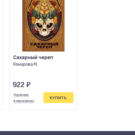
Сахарный череп
Невозвратимое
Комарова М.
Арчер А.
922
₽
394
₽
Наличие
Наличие
КУПИТЬ
КУПИ
в магазинах
в магазинах