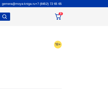
gemera@moya-kniga.ru
+7 (8452) 72 65 65
0
18+