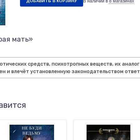
ДОБАВИТЬ В КОРЗИНУ
В наличии в
8 магазинах
рая мать»
тических средств, психотропных веществ, их аналог
ен и влечёт установленную законодательством отве
авится