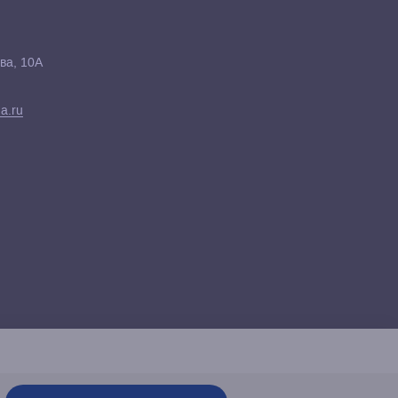
ва, 10А
a.ru