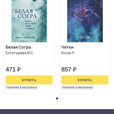
Белая Согра
Четки
Богатырева И.С.
Косик Р.
471
₽
857
₽
КУПИТЬ
КУПИТЬ
Наличие
в магазинах
Наличие
в магазинах