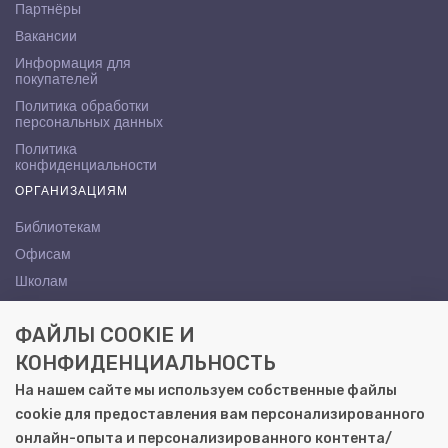
Партнёры
Вакансии
Информация для
покупателей
Политика обработки
персональных данных
Политика
конфиденциальности
ОРГАНИЗАЦИЯМ
Библиотекам
Офисам
Школам
ВУЗам
ФАЙЛЫ COOKIE И
КОНТАКТЫ
КОНФИДЕНЦИАЛЬНОСТЬ
Саратов, ул. Осипова, 10А
На нашем сайте мы используем собственные файлы
+7 (8452) 72-65-65
cookie для предоставления вам персонализированного
gemera@moya-kniga.ru
онлайн-опыта и персонализированного контента/