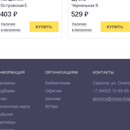
Островская Е.
Черненькая Я.
403
₽
529
₽
Наличие
Наличие
КУПИТЬ
КУПИТЬ
в магазинах
в магазинах
НФОРМАЦИЯ
ОРГАНИЗАЦИЯМ
КОНТАКТЫ
агазины
Библиотекам
Саратов, ул. Осипо
одборки
Офисам
+7 (8452) 72-65-65
 нас
Школам
gemera@moya-knig
исконтная карта
ВУЗам
обытия
артнёры