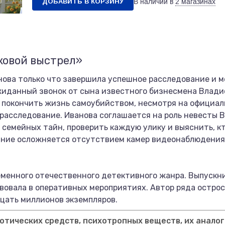
ДОБАВИТЬ В КОРЗИНУ
В наличии в
2 магазинах
ковой выстрел»
ова только что завершила успешное расследование и м
иданный звонок от сына известного бизнесмена Влади
ог покончить жизнь самоубийством, несмотря на официал
расследование. Иванова соглашается на роль невесты 
 семейных тайн, проверить каждую улику и выяснить, кт
ание осложняется отсутствием камер видеонаблюдения
менного отечественного детективного жанра. Выпускни
твовала в оперативных мероприятиях. Автор ряда остр
цать миллионов экземпляров.
тических средств, психотропных веществ, их аналог