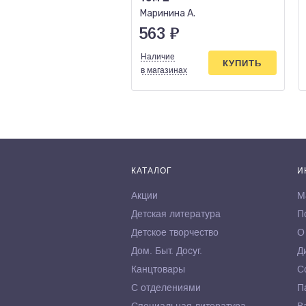
Маринина А.
563
₽
Наличие
КУПИТЬ
в магазинах
КАТАЛОГ
И
Акции
М
Детская литература
П
Детское творчество
О
Дом. Быт. Досуг.
Д
Канцтовары
С
С отделениями
П