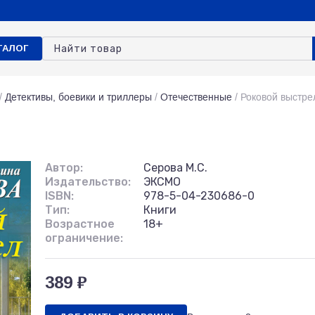
ТАЛОГ
/
Детективы, боевики и триллеры
/
Отечественные
/
Роковой выстре
Автор:
Серова М.С.
Издательство:
ЭКСМО
ISBN:
978-5-04-230686-0
Тип:
Книги
Возрастное
18+
ограничение:
389 ₽