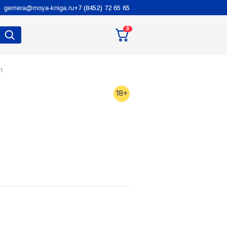
gemera@moya-kniga.ru
+7 (8452) 72 65 65
0
л
18+