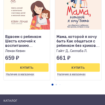
Вдвоем с ребенком
Мама, которой я хочу
Шесть ключей к
быть Как общаться с
воспитанию
ребенком без криков,
счастливых детей в
истерик и ссор
Леман Кевин
Гайгг Д., Силлаба Л.
неполной семье
659
₽
661
₽
КУПИТЬ
КУПИТЬ
Наличие
в магазинах
Наличие
в магазинах
КАТАЛОГ