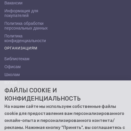
Вакансии
Информация для
покупателей
Политика обработки
персональных данных
Политика
конфиденциальности
ОРГАНИЗАЦИЯМ
Библиотекам
Офисам
Школам
ВУЗам
ФАЙЛЫ COOKIE И
КОНТАКТЫ
КОНФИДЕНЦИАЛЬНОСТЬ
Саратов, ул. Осипова, 10А
На нашем сайте мы используем собственные файлы
+7 (8452) 72-65-65
cookie для предоставления вам персонализированного
gemera@moya-kniga.ru
онлайн-опыта и персонализированного контента/
рекламы. Нажимая кнопку "Принять", вы соглашаетесь с