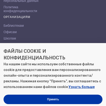
персональных данных
Политика
конфиденциальности
ОРГАНИЗАЦИЯМ
Библиотекам
Офисам
Школам
ВУЗам
ФАЙЛЫ COOKIE И
КОНТАКТЫ
КОНФИДЕНЦИАЛЬНОСТЬ
Саратов, ул. Осипова, 10А
На нашем сайте мы используем собственные файлы
+7 (8452) 72-65-65
cookie для предоставления вам персонализированного
gemera@moya-kniga.ru
онлайн-опыта и персонализированного контента/
рекламы. Нажимая кнопку "Принять", вы соглашаетесь с
использованием нами файлов cookie
Узнать больше
© 2000–2026, ООО «Гемера-Плюс»
Моя книга | Сеть книжных магазинов в Саратове
Принять