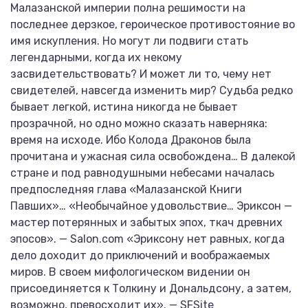
Малазанской империи полна решимости на
последнее дерзкое, героическое противостояние во
имя искупления. Но могут ли подвиги стать
легендарными, когда их некому
засвидетельствовать? И может ли то, чему нет
свидетелей, навсегда изменить мир? Судьба редко
бывает легкой, истина никогда не бывает
прозрачной, но одно можно сказать наверняка:
время на исходе. Ибо Колода Драконов была
прочитана и ужасная сила освобождена… В далекой
стране и под равнодушными небесами началась
предпоследняя глава «Малазанской Книги
Павших»… «Необычайное удовольствие… Эриксон —
мастер потерянных и забытых эпох, ткач древних
эпосов». — Salon.com «Эриксону нет равных, когда
дело доходит до приключений и воображаемых
миров. В своем мифологическом видении он
присоединяется к Толкину и Дональдсону, а затем,
возможно, превосходит их». — SFSite