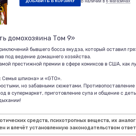
ДОБАВИТЬ В КОРЗИНУ
В наличии в
6 магазинах
ть домохозяина Том 9»
риключений бывшего босса якудза, который оставил гря
ав под ведение домашнего хозяйства.
самой престижной премии в сфере комиксов в США, как 
Y: Семья шпиона» и «GTO».
ростыми, но забавными сюжетами. Противопоставление 
ход в супермаркет, приготовление супа и общение с дет
дыхании!
тических средств, психотропных веществ, их аналог
ен и влечёт установленную законодательством отве