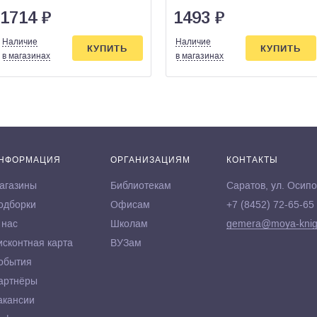
1714
₽
1493
₽
Наличие
Наличие
КУПИТЬ
КУПИТЬ
в магазинах
в магазинах
НФОРМАЦИЯ
ОРГАНИЗАЦИЯМ
КОНТАКТЫ
агазины
Библиотекам
Саратов, ул. Осипо
одборки
Офисам
+7 (8452) 72-65-65
 нас
Школам
gemera@moya-knig
исконтная карта
ВУЗам
обытия
артнёры
акансии