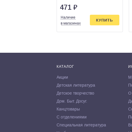
471
₽
Наличие
КУПИТЬ
в магазинах
КАТАЛОГ
И
Акции
М
Детская литература
П
Детское творчество
О
Дом. Быт. Досуг.
Д
Канцтовары
С
С отделениями
П
Специальная литература
В