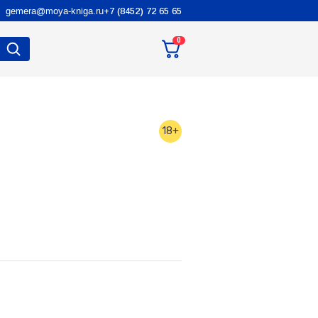
gemera@moya-kniga.ru
+7 (8452) 72 65 65
0
18+