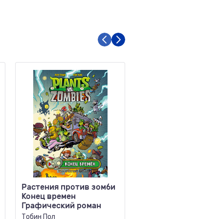
Растения против зомби
Мяумяу Жизнь хор
Конец времен
Правда? Том 2
Графический роман
Мари Тиби
Тобин Пол