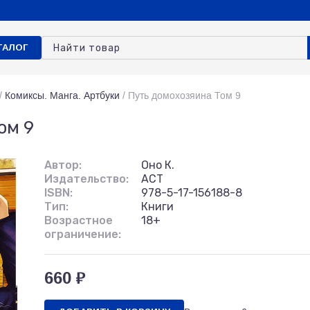
ТАЛОГ
/
Комиксы. Манга. Артбуки
/
Путь домохозяина Том 9
ом 9
Автор:
Оно К.
Издательство:
АСТ
ISBN:
978-5-17-156188-8
Тип:
Книги
Возрастное
18+
ограничение:
660 ₽