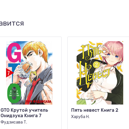
авится
GTO Крутой учитель
Пять невест Книга 2
Онидзука Книга 7
Харуба Н.
Фудзисава Т.