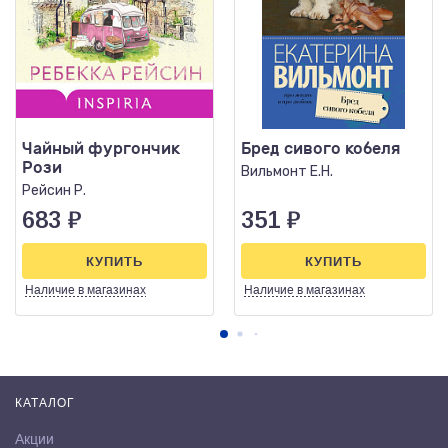
Чайный фургончик
Бред сивого кобеля
Рози
Вильмонт Е.Н.
Рейсин Р.
683
₽
351
₽
КУПИТЬ
КУПИТЬ
Наличие
в магазинах
Наличие
в магазинах
КАТАЛОГ
Акции