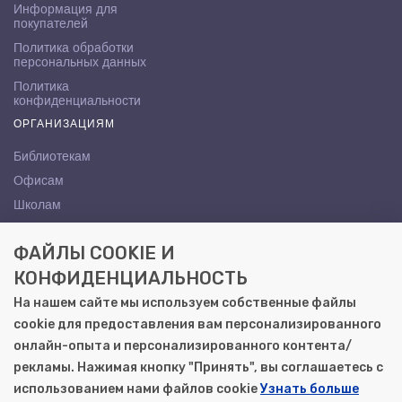
Информация для
покупателей
Политика обработки
персональных данных
Политика
конфиденциальности
ОРГАНИЗАЦИЯМ
Библиотекам
Офисам
Школам
ВУЗам
ФАЙЛЫ COOKIE И
КОНТАКТЫ
КОНФИДЕНЦИАЛЬНОСТЬ
Саратов, ул. Осипова, 10А
На нашем сайте мы используем собственные файлы
+7 (8452) 72-65-65
cookie для предоставления вам персонализированного
gemera@moya-kniga.ru
онлайн-опыта и персонализированного контента/
рекламы. Нажимая кнопку "Принять", вы соглашаетесь с
использованием нами файлов cookie
Узнать больше