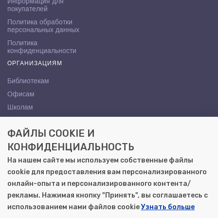
Информация для
покупателей
Политика обработки
персональных данных
Политика
конфиденциальности
ОРГАНИЗАЦИЯМ
Библиотекам
Офисам
Школам
ВУЗам
ФАЙЛЫ COOKIE И
КОНТАКТЫ
КОНФИДЕНЦИАЛЬНОСТЬ
Саратов, ул. Осипова, 10А
На нашем сайте мы используем собственные файлы
+7 (8452) 72-65-65
cookie для предоставления вам персонализированного
gemera@moya-kniga.ru
онлайн-опыта и персонализированного контента/
рекламы. Нажимая кнопку "Принять", вы соглашаетесь с
использованием нами файлов cookie
Узнать больше