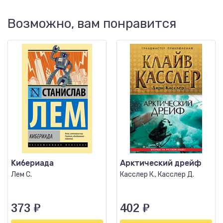
Возможно, вам понравится
Кибериада
Арктический дрейф
Лем С.
Касслер К., Касслер Д.
373
₽
402
₽