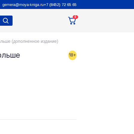
gemera@moya-kniga.ru
+7 (8452) 72 65 65
0
ольше (дополненное издание)
ольше
18+