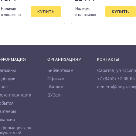
Наличие
Наличие
КУПИТЬ
КУПИТЬ
в магазинах
в магазинах
НФОРМАЦИЯ
ОРГАНИЗАЦИЯМ
КОНТАКТЫ
агазины
Библиотекам
Саратов, ул. Осипо
одборки
Офисам
+7 (8452) 72-65-65
 нас
Школам
gemera@moya-knig
исконтная карта
ВУЗам
обытия
артнёры
акансии
нформация для
окупателей