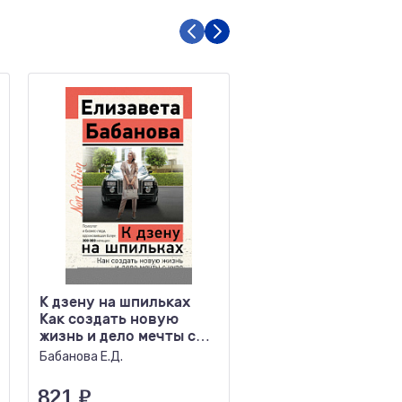
К дзену на шпильках
Бунт удобной жены
Как создать новую
построить отношен
жизнь и дело мечты с
которых вас ценят
нуля
Бабанова Е.Д.
Эванс Патрисия
821
₽
545
₽