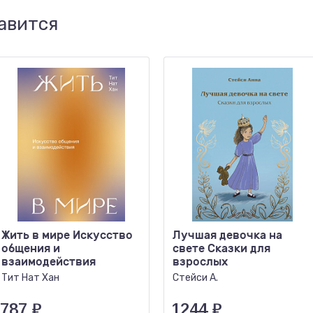
авится
Жить в мире Искусство
Лучшая девочка на
общения и
свете Сказки для
взаимодействия
взрослых
Тит Нат Хан
Стейси А.
787
₽
1244
₽