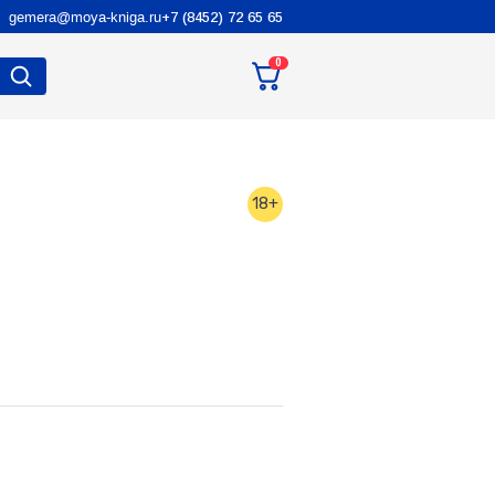
gemera@moya-kniga.ru
+7 (8452) 72 65 65
0
18+