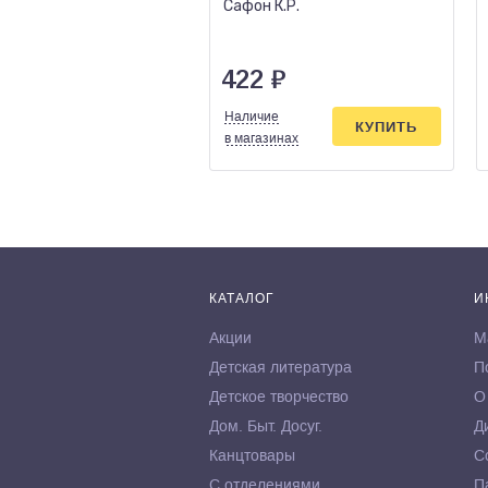
Сафон К.Р.
422
₽
Наличие
КУПИТЬ
в магазинах
КАТАЛОГ
И
Акции
М
Детская литература
П
Детское творчество
О
Дом. Быт. Досуг.
Д
Канцтовары
С
С отделениями
П