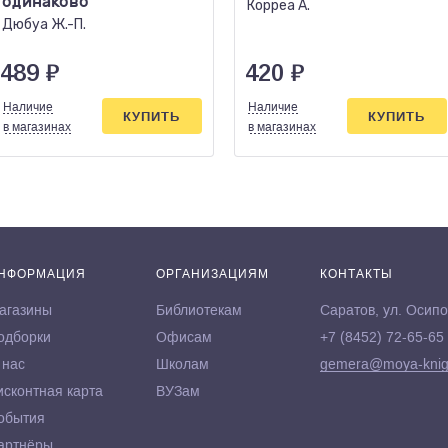
одинаково
Корреа А.
Дюбуа Ж.-П.
489
₽
420
₽
Наличие
Наличие
КУПИТЬ
КУПИТЬ
в магазинах
в магазинах
НФОРМАЦИЯ
ОРГАНИЗАЦИЯМ
КОНТАКТЫ
агазины
Библиотекам
Саратов, ул. Осипо
одборки
Офисам
+7 (8452) 72-65-65
 нас
Школам
gemera@moya-knig
исконтная карта
ВУЗам
обытия
артнёры