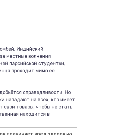
 Бомбей. Индийский
гда местные волнения
ней парсийской студентки,
ринца проходит мимо её
 добьётся справедливости. Но
и нападают на всех, кто имеет
 свои товары, чтобы не стать
твенная находится в
ов причиняет вред здоровью,