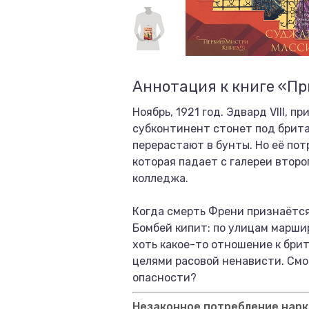
Аннотация к книге «Пр
Ноябрь, 1921 год. Эдвард VIII,
субконтинент стонет под брита
перерастают в бунты. Но её по
которая падает с галереи второ
колледжа.
Когда смерть Френи признаётся
Бомбей кипит: по улицам марши
хоть какое-то отношение к бри
целями расовой ненависти. Смо
опасности?
Незаконное потребление нарко