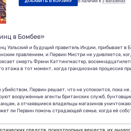
ДОБАВИТЬ В КОРЗИНУ
В наличии в
3 магазинах
инц в Бомбее»
 принц Уэльский и будущий правитель Индии, прибывает в
нским правлением, и Первин Мистри не удивляется, ко
трясает смерть Френи Каттингмастер, восемнадцатилет
го этажа в тот момент, когда грандиозная процессия п
 убийством, Первин решает, что не успокоится, пока не
руют вооружённые агенты британских служб, бунтовщик
танцам, а отчаявшиеся владельцы магазинов уничтожают
жет ли Первин помочь страдающей семье, когда её собс
тических средств, психотропных веществ, их аналог