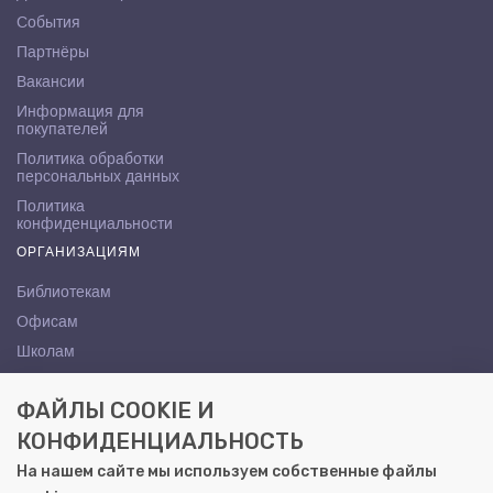
События
Партнёры
Вакансии
Информация для
покупателей
Политика обработки
персональных данных
Политика
конфиденциальности
ОРГАНИЗАЦИЯМ
Библиотекам
Офисам
Школам
ВУЗам
ФАЙЛЫ COOKIE И
КОНТАКТЫ
КОНФИДЕНЦИАЛЬНОСТЬ
Саратов, ул. Осипова, 10А
На нашем сайте мы используем собственные файлы
+7 (8452) 72-65-65