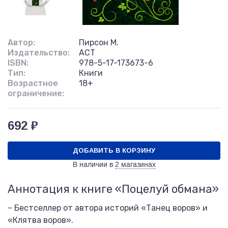
Автор:
Пирсон М.
Издательство:
АСТ
ISBN:
978-5-17-173673-6
Тип:
Книги
Возрастное
18+
ограничение:
692 ₽
ДОБАВИТЬ В КОРЗИНУ
В наличии в
2 магазинах
Аннотация к книге «Поцелуй обмана»
– Бестселлер от автора историй «Танец воров» и
«Клятва воров».