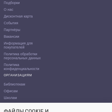
Подборки
О нас
Дисконтная карта
События
Партнёры
Вакансии
Информация для
покупателей
Политика обработки
персональных данных
Политика
конфиденциальности
ОРГАНИЗАЦИЯМ
Библиотекам
Офисам
Школам
ВУЗам
ФАЙЛЫ COOKIE И
КОНТАКТЫ