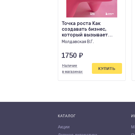
Точка роста Как
создавать бизнес,
который вызывает
улыбки
Молдавская В.Г.
1750
₽
Наличие
КУПИТЬ
в магазинах
КАТАЛОГ
И
Акции
М