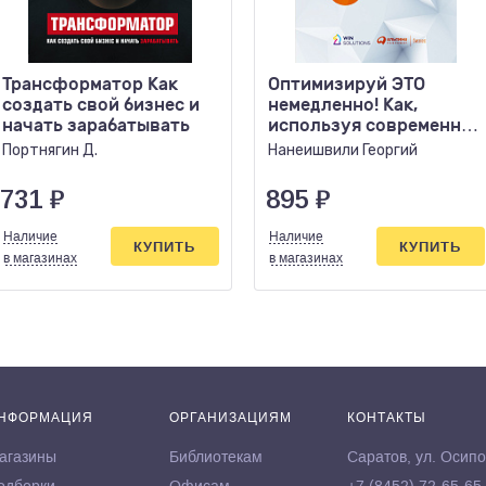
Трансформатор Как
Оптимизируй ЭТО
создать свой бизнес и
немедленно! Как,
начать зарабатывать
используя современные
IT-инструменты,
Портнягин Д.
Нанеишвили Георгий
сократить
731
₽
895
₽
Наличие
Наличие
КУПИТЬ
КУПИТЬ
в магазинах
в магазинах
НФОРМАЦИЯ
ОРГАНИЗАЦИЯМ
КОНТАКТЫ
агазины
Библиотекам
Саратов, ул. Осипо