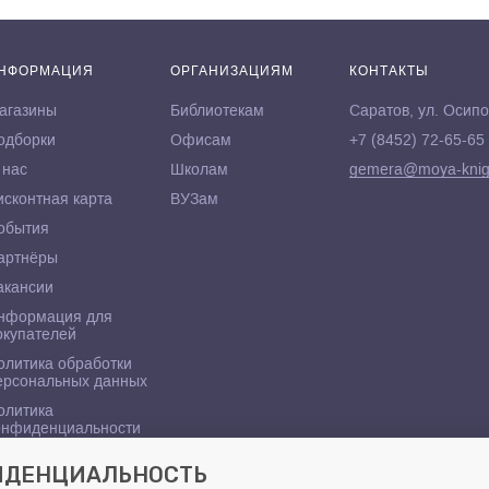
НФОРМАЦИЯ
ОРГАНИЗАЦИЯМ
КОНТАКТЫ
агазины
Библиотекам
Саратов, ул. Осипо
одборки
Офисам
+7 (8452) 72-65-65
 нас
Школам
gemera@moya-knig
исконтная карта
ВУЗам
обытия
артнёры
акансии
нформация для
окупателей
олитика обработки
ерсональных данных
олитика
онфиденциальности
ФИДЕНЦИАЛЬНОСТЬ