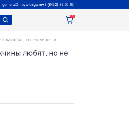
gemera@moya-kniga.ru
+7 (8452) 72 65 65
0
чины любят, но не женятся, и
жчины любят, но не