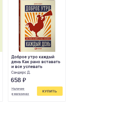
Доброе утро каждый
Любовь по кайфу К
день Как рано вставать
любить по правила
и все успевать
без
Сандерс Д.
Нургалиева Кристина
658
₽
442
₽
Наличие
Наличие
КУПИТЬ
КУПИ
в магазинах
в магазинах