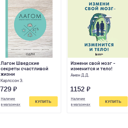
Лагом Шведские
Измени свой мозг -
секреты счастливой
изменится и тело!
жизни
Амен Д.Д.
Карлссон Э.
729
₽
1152
₽
Наличие
Наличие
КУПИТЬ
КУПИТЬ
в магазинах
в магазинах