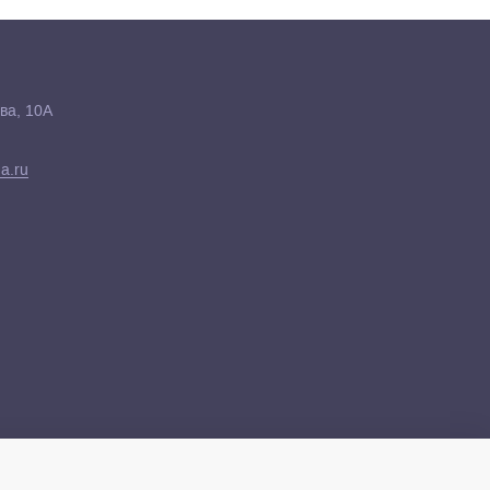
ва, 10А
a.ru