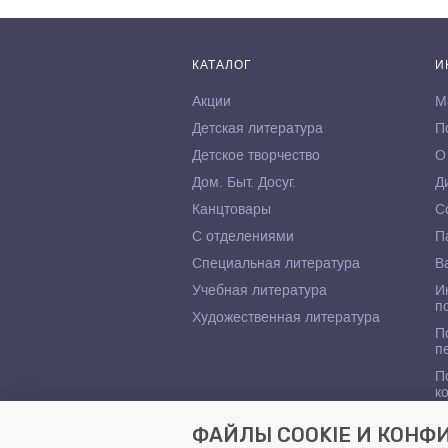
КАТАЛОГ
И
Акции
М
Детская литература
П
Детское творчество
О
Дом. Быт. Досуг.
Д
Канцтовары
С
С отделениями
П
Специальная литература
В
Учебная литература
И
п
Художественная литература
П
п
П
к
ФАЙЛЫ COOKIE И КОН