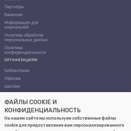
Партнёры
Вакансии
Информация для
покупателей
Политика обработки
персональных данных
Политика
конфиденциальности
ОРГАНИЗАЦИЯМ
Библиотекам
Офисам
Школам
ВУЗам
ФАЙЛЫ COOKIE И
КОНТАКТЫ
КОНФИДЕНЦИАЛЬНОСТЬ
Саратов, ул. Осипова, 10А
На нашем сайте мы используем собственные файлы
+7 (8452) 72-65-65
cookie для предоставления вам персонализированного
gemera@moya-kniga.ru