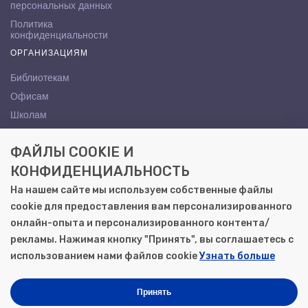
персональных данных
Политика
конфиденциальности
ОРГАНИЗАЦИЯМ
Библиотекам
Офисам
Школам
ВУЗам
ФАЙЛЫ COOKIE И
КОНТАКТЫ
КОНФИДЕНЦИАЛЬНОСТЬ
Саратов, ул. Осипова, 10А
На нашем сайте мы используем собственные файлы
+7 (8452) 72-65-65
cookie для предоставления вам персонализированного
gemera@moya-kniga.ru
онлайн-опыта и персонализированного контента/
рекламы. Нажимая кнопку "Принять", вы соглашаетесь с
использованием нами файлов cookie
Узнать больше
© 2000–2026, ООО «Гемера-Плюс»
Моя книга | Сеть книжных магазинов в Саратове
Принять