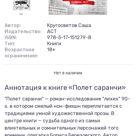
Автор:
Кругосветов Саша
Издательство:
АСТ
ISBN:
978-5-17-151279-8
Тип:
Книги
Возрастное
18+
ограничение:
Нет в наличии
Аннотация к книге «Полет саранчи»
"Полет саранчи" — роман-исследование "лихих" 90-
х, в котором смелый нон-фикшн переплетается с
традициями умной художественной прозы. В
центре книги — судьба одного из самых
влиятельных и сомнительных персонажей того
времени, олигарха Бориса Березовского. Автор