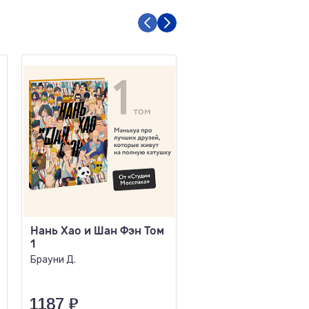
Нань Хао и Шан Фэн Том
Рождение богов
1
Ферри Л., Брюно К.
Брауни Д.
1187
₽
591
₽