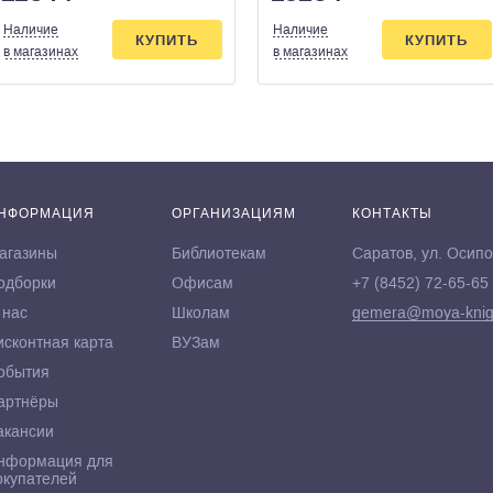
Наличие
Наличие
КУПИТЬ
КУПИТЬ
в магазинах
в магазинах
НФОРМАЦИЯ
ОРГАНИЗАЦИЯМ
КОНТАКТЫ
агазины
Библиотекам
Саратов, ул. Осипо
одборки
Офисам
+7 (8452) 72-65-65
 нас
Школам
gemera@moya-knig
исконтная карта
ВУЗам
обытия
артнёры
акансии
нформация для
окупателей