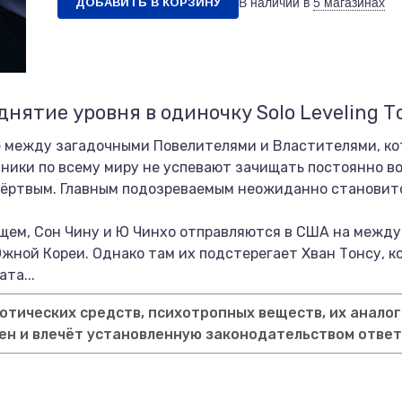
ДОБАВИТЬ В КОРЗИНУ
В наличии в
5 магазинах
нятие уровня в одиночку Solo Leveling То
е между загадочными Повелителями и Властителями, ко
тники по всему миру не успевают зачищать постоянно в
мёртвым. Главным подозреваемым неожиданно становитс
ящем, Сон Чину и Ю Чинхо отправляются в США на меж
жной Кореи. Однако там их подстерегает Хван Тонсу, ко
та...
тических средств, психотропных веществ, их аналог
ен и влечёт установленную законодательством отве