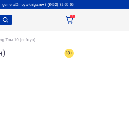
gemera@moya-kniga.ru
+7 (8452) 72 65 65
0
ng Том 10 (вебтун)
н)
18+