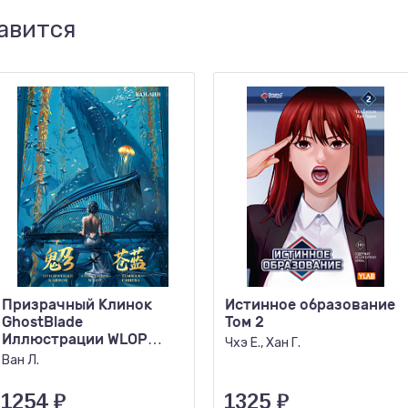
авится
Призрачный Клинок
Истинное образование
GhostBlade
Том 2
Иллюстрации WLOP
Чхэ Ё., Хан Г.
Темная синева
Ван Л.
1254
₽
1325
₽