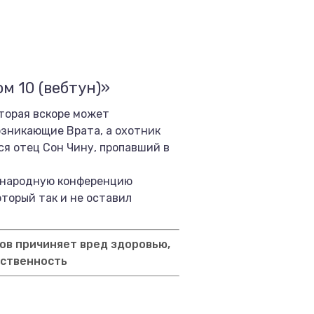
м 10 (вебтун)»
торая вскоре может
озникающие Врата, а охотник
я отец Сон Чину, пропавший в
дународную конференцию
торый так и не оставил
ов причиняет вред здоровью,
тственность