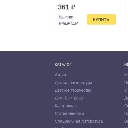
361
₽
Наличие
КУПИТЬ
в магазинах
КАТАЛОГ
И
Акции
М
Детская литература
П
Детское творчество
О
Дом. Быт. Досуг.
Д
Канцтовары
С
С отделениями
П
Специальная литература
В