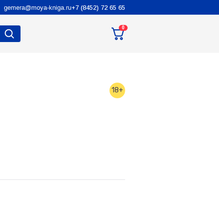
gemera@moya-kniga.ru
+7 (8452) 72 65 65
0
18+