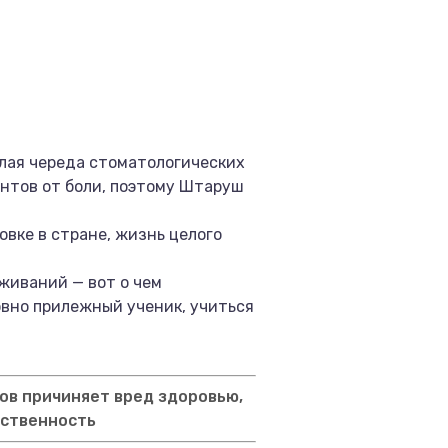
елая череда стоматологических
ентов от боли, поэтому Штаруш
вке в стране, жизнь целого
еживаний — вот о чем
овно прилежный ученик, учиться
ов причиняет вред здоровью,
тственность