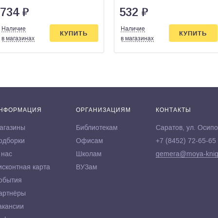
734
₽
532
₽
Наличие
Наличие
КУПИТЬ
КУПИТЬ
в магазинах
в магазинах
НФОРМАЦИЯ
ОРГАНИЗАЦИЯМ
КОНТАКТЫ
агазины
Библиотекам
Саратов, ул. Осипо
одборки
Офисам
+7 (8452) 72-65-65
 нас
Школам
gemera@moya-knig
исконтная карта
ВУЗам
обытия
артнёры
акансии