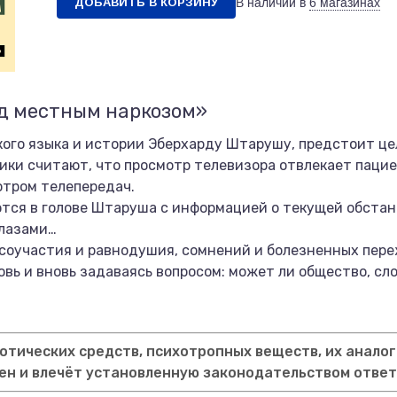
ДОБАВИТЬ В КОРЗИНУ
В наличии в
6 магазинах
од местным наркозом»
кого языка и истории Эберхарду Штарушу, предстоит ц
ники считают, что просмотр телевизора отвлекает паци
отром телепередач.
ся в голове Штаруша с информацией о текущей обстано
глазами…
, соучастия и равнодушия, сомнений и болезненных пер
вь и вновь задаваясь вопросом: может ли общество, сл
тических средств, психотропных веществ, их аналог
ен и влечёт установленную законодательством отве