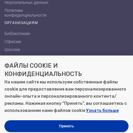
персональных данных
Политика
конфиденциальности
ОРГАНИЗАЦИЯМ
Библиотекам
Офисам
Школам
ВУЗам
ФАЙЛЫ COOKIE И
КОНТАКТЫ
КОНФИДЕНЦИАЛЬНОСТЬ
Саратов, ул. Осипова, 10А
На нашем сайте мы используем собственные файлы
+7 (8452) 72-65-65
cookie для предоставления вам персонализированного
gemera@moya-kniga.ru
онлайн-опыта и персонализированного контента/
рекламы. Нажимая кнопку "Принять", вы соглашаетесь с
использованием нами файлов cookie
Узнать больше
© 2000–2026, ООО «Гемера-Плюс»
Моя книга | Сеть книжных магазинов в Саратове
Принять