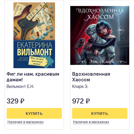
Фиг ли нам, красивым
Вдохновленная
дамам!
Хаосом
Вильмонт Е.Н.
Кларк Э.
329
₽
972
₽
КУПИТЬ
КУПИТЬ
Наличие
в магазинах
Наличие
в магазинах