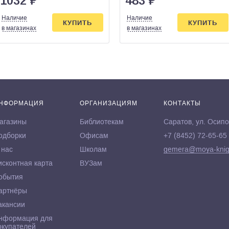
1032
₽
483
₽
Наличие
Наличие
КУПИТЬ
КУПИТЬ
в магазинах
в магазинах
НФОРМАЦИЯ
ОРГАНИЗАЦИЯМ
КОНТАКТЫ
агазины
Библиотекам
Саратов, ул. Осипо
одборки
Офисам
+7 (8452) 72-65-65
 нас
Школам
gemera@moya-knig
исконтная карта
ВУЗам
обытия
артнёры
акансии
нформация для
окупателей