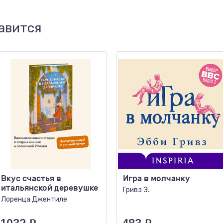
авится
Вкус счастья в
Игра в молчанку
итальянской деревушке
Гривз Э.
Лоренца Джентиле