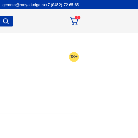
gemera@moya-kniga.ru
+7 (8452) 72 65 65
0
18+