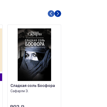
Сладкая соль Босфора
Протокол для
гувернантки
Сафарли Э.
Лавенан Г.