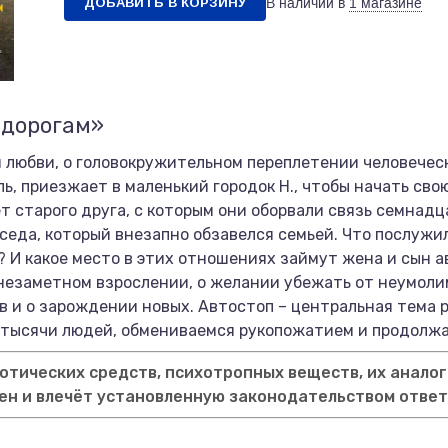
ДОБАВИТЬ В КОРЗИНУ
В наличии в
1 магазине
 дорогам»
 и любви, о головокружительном переплетении человечес
, приезжает в маленький городок Н., чтобы начать свою
т старого друга, с которым они оборвали связь семнадц
седа, который внезапно обзавелся семьей. Что послужи
? И какое место в этих отношениях займут жена и сын 
езаметном взрослении, о желании убежать от неумолим
 и о зарождении новых. Автостоп – центральная тема ро
тысячи людей, обмениваемся рукопожатием и продолжа
тических средств, психотропных веществ, их аналог
ен и влечёт установленную законодательством отве