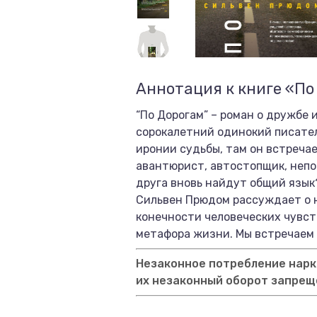
Аннотация к книге «По
“По Дорогам” – роман о дружбе
сорокалетний одинокий писатель
иронии судьбы, там он встречае
авантюрист, автостопщик, непо
друга вновь найдут общий язык
Сильвен Прюдом рассуждает о н
конечности человеческих чувств
метафора жизни. Мы встречаем 
Незаконное потребление нарко
их незаконный оборот запрещ