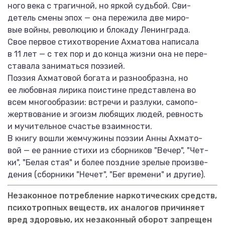
ного века с трагичной, но яркой судьбой. Сви-
детель смены эпох — она пережила две миро-
вые войны, революцию и блокаду Ленинграда.
Свое первое стихотворение Ахматова написала
в 11 лет — с тех пор и до конца жизни она не пере-
ставала заниматься поэзией.
Поэзия Ахматовой богата и разнообразна, но
ее любовная лирика поистине представлена во
всем многообразии: встречи и разлуки, самопо-
жертвование и эгоизм любящих людей, ревность
и мучительное счастье взаимности.
В книгу вошли жемчужины поэзии Анны Ахмато-
вой — ее ранние стихи из сборников "Вечер", "Чет-
ки", "Белая стая" и более поздние зрелые произве-
дения (сборники "Нечет", "Бег времени" и другие).
Незаконное потребление наркотических средств,
психотропных веществ, их аналогов причиняет
вред здоровью, их незаконный оборот запрещен