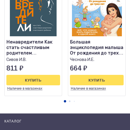
Ненавредители Как
Большая
стать счастливым
энциклопедия малыша
родителем
От рождения до трех
счастливого ребенка
лет Все, что нужно
Сивов И.В.
Чеснова И.Е.
родителям
811
₽
664
₽
КУПИТЬ
КУПИТЬ
Наличие
в магазинах
Наличие
в магазинах
КАТАЛОГ