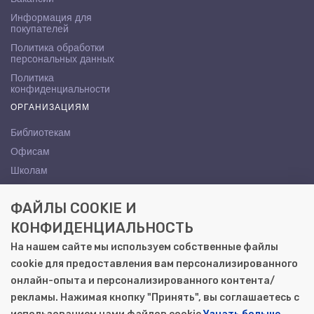
Информация для
покупателей
Политика обработки
персональных данных
Политика
конфиденциальности
ОРГАНИЗАЦИЯМ
Библиотекам
Офисам
Школам
ВУЗам
ФАЙЛЫ COOKIE И
КОНТАКТЫ
КОНФИДЕНЦИАЛЬНОСТЬ
Саратов, ул. Осипова, 10А
На нашем сайте мы используем собственные файлы
+7 (8452) 72-65-65
cookie для предоставления вам персонализированного
gemera@moya-kniga.ru
онлайн-опыта и персонализированного контента/
рекламы. Нажимая кнопку "Принять", вы соглашаетесь с