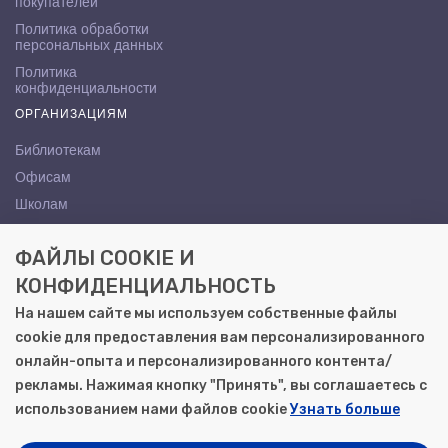
покупателей
Политика обработки
персональных данных
Политика
конфиденциальности
ОРГАНИЗАЦИЯМ
Библиотекам
Офисам
Школам
ВУЗам
ФАЙЛЫ COOKIE И
КОНТАКТЫ
КОНФИДЕНЦИАЛЬНОСТЬ
Саратов, ул. Осипова, 10А
На нашем сайте мы используем собственные файлы
+7 (8452) 72-65-65
cookie для предоставления вам персонализированного
gemera@moya-kniga.ru
онлайн-опыта и персонализированного контента/
рекламы. Нажимая кнопку "Принять", вы соглашаетесь с
использованием нами файлов cookie
Узнать больше
© 2000–2026, ООО «Гемера-Плюс»