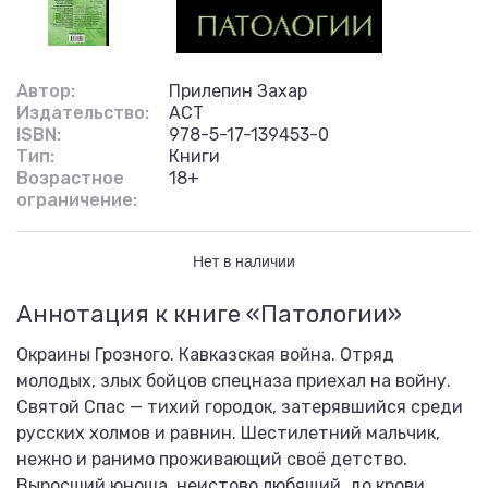
Автор:
Прилепин Захар
Издательство:
АСТ
ISBN:
978-5-17-139453-0
Тип:
Книги
Возрастное
18+
ограничение:
Нет в наличии
Аннотация к книге «Патологии»
Окраины Грозного. Кавказская война. Отряд
молодых, злых бойцов спецназа приехал на войну.
Святой Спас — тихий городок, затерявшийся среди
русских холмов и равнин. Шестилетний мальчик,
нежно и ранимо проживающий своё детство.
Выросший юноша, неистово любящий, до крови