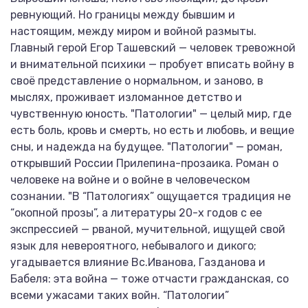
ревнующий. Но границы между бывшим и
настоящим, между миром и войной размыты.
Главный герой Егор Ташевский — человек тревожной
и внимательной психики — пробует вписать войну в
своё представление о нормальном, и заново, в
мыслях, проживает изломанное детство и
чувственную юность. "Патологии" — целый мир, где
есть боль, кровь и смерть, но есть и любовь, и вещие
сны, и надежда на будущее. "Патологии" — роман,
открывший России Прилепина-прозаика. Роман о
человеке на войне и о войне в человеческом
сознании. "В “Патологиях” ощущается традиция не
“окопной прозы”, а литературы 20-х годов с ее
экспрессией — рваной, мучительной, ищущей свой
язык для невероятного, небывалого и дикого;
угадывается влияние Вс.Иванова, Газданова и
Бабеля: эта война — тоже отчасти гражданская, со
всеми ужасами таких войн. “Патологии”