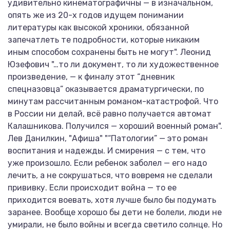
удивительно кинематографичны — в изначальном,
опять же из 20-х годов идущем понимании
литературы как высокой хроники, обязанной
запечатлеть те подробности, которые никаким
иным способом сохранены быть не могут". Леонид
Юзефович "…то ли документ, то ли художественное
произведение, — к финалу этот “дневник
спецназовца” оказывается драматургически, по
минутам рассчитанным романом-катастрофой. Что
в России ни делай, всё равно получается автомат
Калашникова. Получился — хороший военный роман".
Лев Данилкин, "Афиша" "“Патологии” — это роман
воспитания и надежды. И смирения — с тем, что
уже произошло. Если ребенок заболел — его надо
лечить, а не сокрушаться, что вовремя не сделали
прививку. Если происходит война — то ее
приходится воевать, хотя лучше было бы подумать
заранее. Вообще хорошо бы дети не болели, люди не
умирали, не было войны и всегда светило солнце. Но