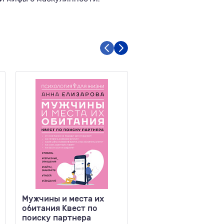
Мужчины и места их
Нет Эго, нет пробл
обитания Квест по
Что буддисты знал
поиску партнера
мозге раньше всех