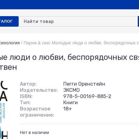
ТАЛОГ
сихология
/
Парни & секс Молодые люди о любви, беспорядочных с
ые люди о любви, беспорядочных св
твен
Автор:
Пегги Оренстейн
Издательство:
ЭКСМО
ISBN:
978-5-00169-885-2
Тип:
Книги
Возрастное
18+
ограничение:
Нет в наличии