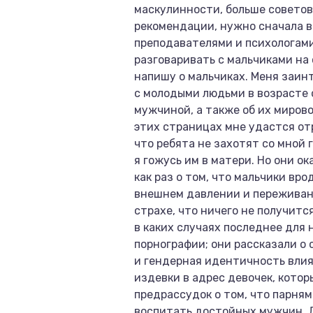
маскулинности, больше советов 
рекомендации, нужно сначала в
преподавателями и психологами
разговаривать с мальчиками на с
напишу о мальчиках. Меня заинт
с молодыми людьми в возрасте о
мужчиной, а также об их миров
этих страницах мне удастся от
что ребята не захотят со мной 
я гожусь им в матери. Но они о
как раз о том, что мальчики вр
внешнем давлении и переживани
страхе, что ничего не получитс
в каких случаях последнее для 
порнографии; они рассказали о
и гендерная идентичность влия
издевки в адрес девочек, кото
предрассудок о том, что парням
воспитать достойных мужчин. Д