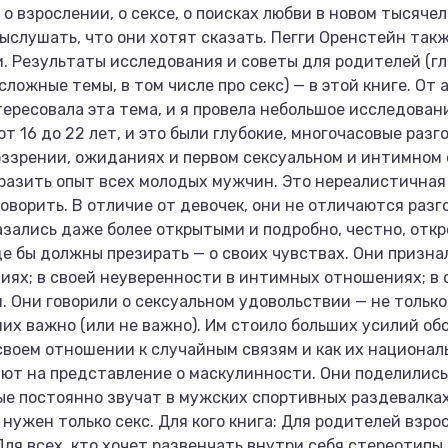
о взрослении, о сексе, о поисках любви в новом тысяче
ыслушать, что они хотят сказать. Пегги Оренстейн так
. Результаты исследования и советы для родителей (гл
ложные темы, в том числе про секс) — в этой книге. От 
ересовала эта тема, и я провела небольшое исследовани
т 16 до 22 лет, и это были глубокие, многочасовые разг
оззрении, ожиданиях и первом сексуальном и интимном 
разить опыт всех молодых мужчин. Это нереалистичная з
говорить. В отличие от девочек, они не отличаются разг
казались даже более открытыми и подробно, честно, отк
оде бы должны презирать — о своих чувствах. Они призна
ях; в своей неуверенности в интимных отношениях; в 
я. Они говорили о сексуальном удовольствии — не только
них важно (или не важно). Им стоило больших усилий о
 своем отношении к случайным связям и как их национал
ют на представление о маскулинности. Они поделились
рые постоянно звучат в мужских спортивных раздевалках
 нужен только секс. Для кого книга: Для родителей взро
ля всех, кто хочет развенчать внутри себя стереотипы