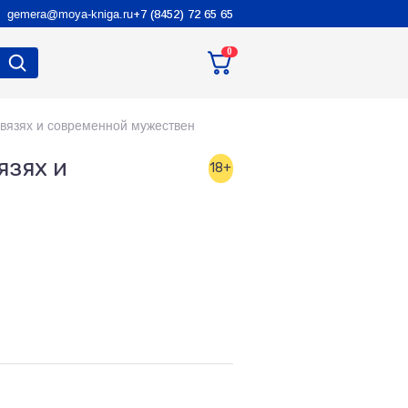
gemera@moya-kniga.ru
+7 (8452) 72 65 65
0
вязях и современной мужествен
язях и
18+