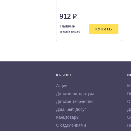
912
₽
Наличие
КУПИТЬ
в магазинах
КАТАЛОГ
И
Акции
М
Детская литература
П
Детское творчество
О
Дом. Быт. Досуг.
Д
Канцтовары
С
С отделениями
П