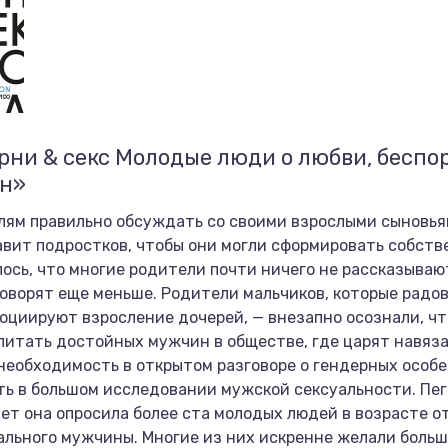
рни & секс Молодые люди о любви, беспо
ен»
лям правильно обсуждать со своими взрослыми сыновья
авит подростков, чтобы они могли сформировать собст
сь, что многие родители почти ничего не рассказывают
говорят еще меньше. Родители мальчиков, которые радов
оциируют взросление дочерей, — внезапно осознали, чт
питать достойных мужчин в обществе, где царят навяз
необходимость в открытом разговоре о гендерных особ
ь в большом исследовании мужской сексуальности. Пег
ет она опросила более ста молодых людей в возрасте от 
ального мужчины. Многие из них искренне желали боль