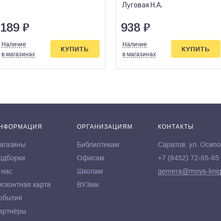
здоровых отношений с
Луговая Н.А.
189
₽
938
₽
Наличие
Наличие
КУПИТЬ
КУПИТЬ
в магазинах
в магазинах
НФОРМАЦИЯ
ОРГАНИЗАЦИЯМ
КОНТАКТЫ
агазины
Библиотекам
Саратов, ул. Осипо
одборки
Офисам
+7 (8452) 72-65-65
 нас
Школам
gemera@moya-knig
исконтная карта
ВУЗам
обытия
артнёры