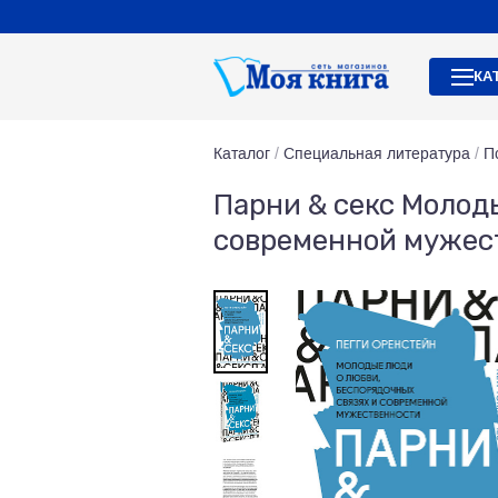
КА
Каталог
/
Специальная литература
/
П
Парни & секс Молод
современной мужес