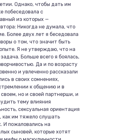
летии. Однако, чтобы дать им
же побеседовала с
авный из которых —
автора: Никогда не думала, что
е. Более двух лет я беседовала
оворы о том, что значит быть
опыте. Я не утверждаю, что на
адача. Больше всего я боялась,
оворчивостью. Да и по возрасту
ровенно и увлеченно рассказали
лись в своих сомнениях,
стремлении к общению и в
 своем, но и своей партнерши, и
бсудить тему влияния
ьность, сексуальная ориентация
, как им тяжело слушать
. И пожаловались на
слых сыновей, которые хотят
 и мифы о маскулинности.