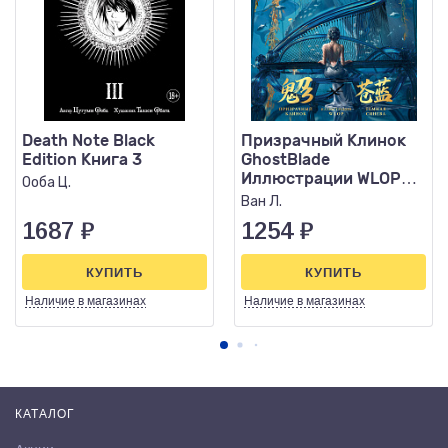
Death Note Black
Призрачный Клинок
Edition Книга 3
GhostBlade
Иллюстрации WLOP
Ооба Ц.
Темная синева
Ван Л.
1687
₽
1254
₽
КУПИТЬ
КУПИТЬ
Наличие
в магазинах
Наличие
в магазинах
КАТАЛОГ