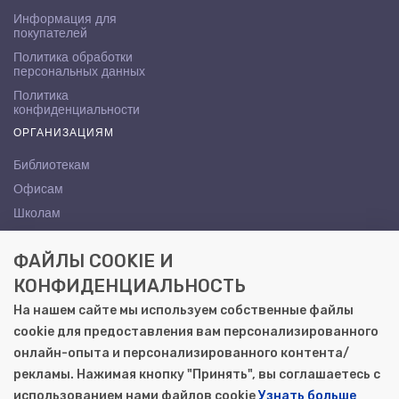
Информация для
покупателей
Политика обработки
персональных данных
Политика
конфиденциальности
ОРГАНИЗАЦИЯМ
Библиотекам
Офисам
Школам
ВУЗам
ФАЙЛЫ COOKIE И
КОНТАКТЫ
КОНФИДЕНЦИАЛЬНОСТЬ
Саратов, ул. Осипова, 10А
На нашем сайте мы используем собственные файлы
+7 (8452) 72-65-65
cookie для предоставления вам персонализированного
gemera@moya-kniga.ru
онлайн-опыта и персонализированного контента/
рекламы. Нажимая кнопку "Принять", вы соглашаетесь с
использованием нами файлов cookie
Узнать больше