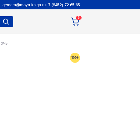
gemera@moya-kniga.ru
+7 (8452) 72 65 65
0
ночь
18+