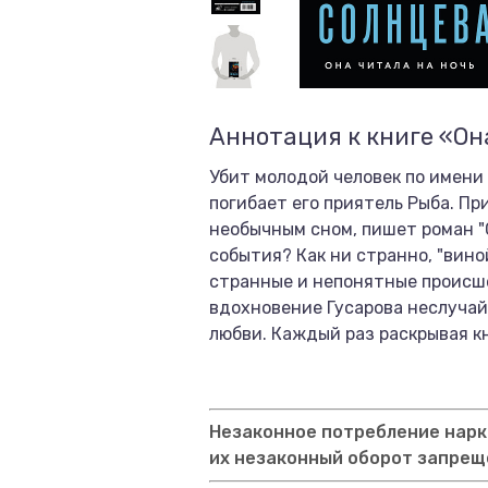
Аннотация к книге «Он
Убит молодой человек по имени
погибает его приятель Рыба. П
необычным сном, пишет роман "
события? Как ни странно, "вин
странные и непонятные происшес
вдохновение Гусарова неслучайн
любви. Каждый раз раскрывая кн
Незаконное потребление нарко
их незаконный оборот запрещ