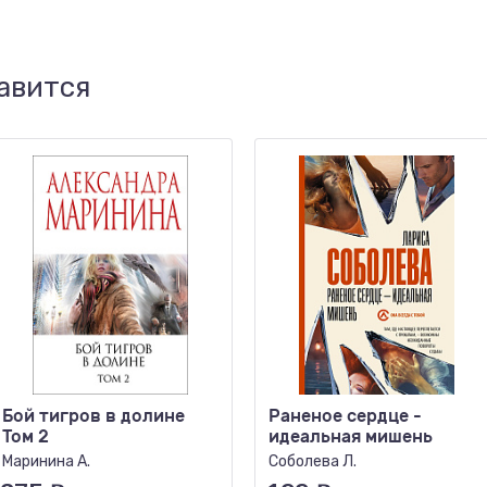
авится
Бой тигров в долине
Раненое сердце -
Том 2
идеальная мишень
Маринина А.
Соболева Л.