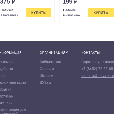
375
₽
199
₽
Наличие
Наличие
КУПИТЬ
КУПИТЬ
в магазинах
в магазинах
НФОРМАЦИЯ
ОРГАНИЗАЦИЯМ
КОНТАКТЫ
агазины
Библиотекам
Саратов, ул. Осипо
одборки
Офисам
+7 (8452) 72-65-65
 нас
Школам
gemera@moya-knig
исконтная карта
ВУЗам
обытия
артнёры
акансии
нформация для