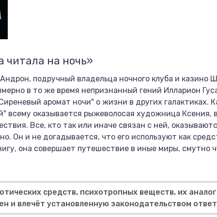
а читала на ночь»
 Андрон, подручный владельца ночного клуба и казино 
римерно в то же время непризнанный гений Илларион Гу
Сиреневый аромат ночи" о жизни в других галактиках. К
ой" всему оказывается рыжеволосая художница Ксения, 
твия. Все, кто так или иначе связан с ней, оказывают
о. Он и не догадывается, что его используют как сред
игу, она совершает путешествие в иные миры, смутно ч
тических средств, психотропных веществ, их аналог
ен и влечёт установленную законодательством отве