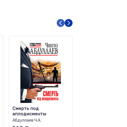
Смерть под
Мой генерал
аплодисменты
Устинова Т.В.
Абдуллаев Ч.А.